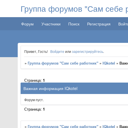
Группа форумов "Сам себе 
Форум
Участники
Поиск
Регистрация
Войт
Привет, Гость!
Войдите
или
зарегистрируйтесь
.
»
Группа форумов "Сам себе работник"
»
IQkotel
»
Важн
Страница:
1
Важная информация IQkotel
Форум пуст.
Страница:
1
»
Группа форумов "Сам себе работник"
»
IQkotel
»
Важн