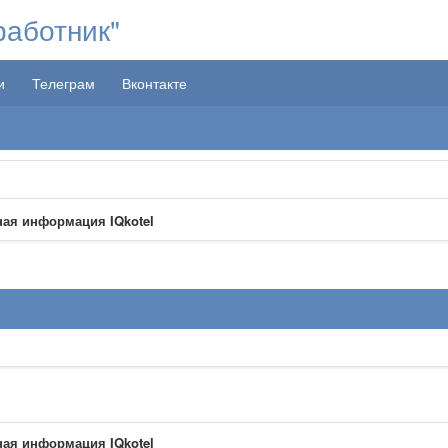
работник"
и
Телеграм
Вконтакте
ая информация IQkotel
ая информация IQkotel