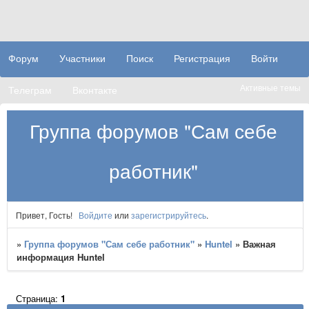
Форум
Участники
Поиск
Регистрация
Войти
Активные темы
Телеграм
Вконтакте
Группа форумов "Сам себе
работник"
Привет, Гость!
Войдите
или
зарегистрируйтесь
.
»
Группа форумов "Сам себе работник"
»
Huntel
»
Важная
информация Huntel
Страница:
1