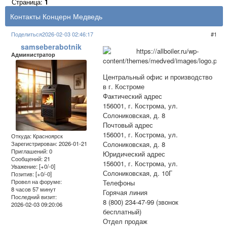
Страница:
1
Контакты Концерн Медведь
Поделиться
2026-02-03 02:46:17
1
samseberabotnik
Администратор
Центральный офис и производство
в г. Костроме
Фактический адрес
156001, г. Кострома, ул.
Солониковская, д. 8
Почтовый адрес
156001, г. Кострома, ул.
Откуда:
Красноярск
Солониковская, д. 8
Зарегистрирован
: 2026-01-21
Приглашений:
0
Юридический адрес
Сообщений:
21
156001, г. Кострома, ул.
Уважение:
[+0/-0]
Солониковская, д. 10Г
Позитив:
[+0/-0]
Провел на форуме:
Телефоны
8 часов 57 минут
Горячая линия
Последний визит:
8 (800) 234-47-99 (звонок
2026-02-03 09:20:06
бесплатный)
Отдел продаж